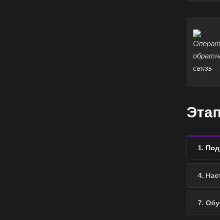
Эта
1. По
4. На
7. Об