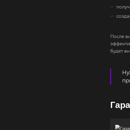
получ
созда
После в
эффекти
будет в
Ну
пр
Гара