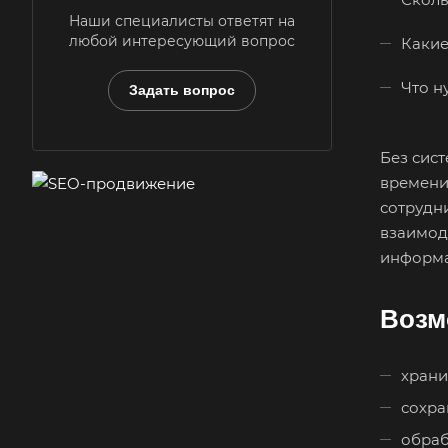
Наши специалисты ответят на
любой интересующий вопрос
Какие
Что н
Задать вопрос
Без сис
времени
сотрудни
взаимод
информа
Возм
храни
сохра
обраб