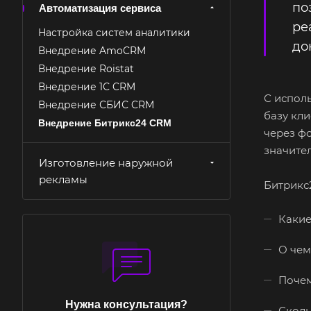
по
Автоматизация сервиса
ре
Настройка систем аналитики
до
Внедрение AmoCRM
Внедрение Roistat
Внедрение 1С CRM
С испол
Внедрение СБИС CRM
базу кл
Внедрение Битрикс24 CRM
через ф
значите
Изготовление наружной
рекламы
Битрикс
Какие
О чем
Почем
Нужна консультация?
Сколь