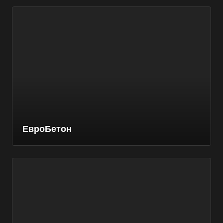
ЕвроБетон